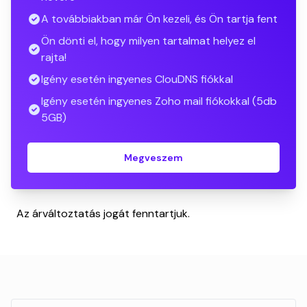
A továbbiakban már Ön kezeli, és Ön tartja fent
Ön dönti el, hogy milyen tartalmat helyez el
rajta!
Igény esetén ingyenes ClouDNS fiókkal
Igény esetén ingyenes Zoho mail fiókokkal (5db
5GB)
Megveszem
Az árváltoztatás jogát fenntartjuk.