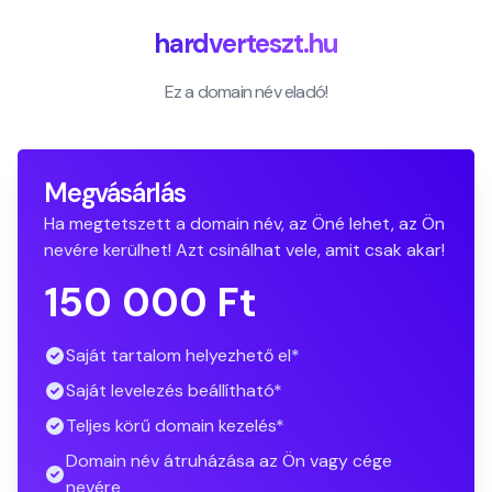
hardverteszt.hu
Ez a domain név eladó!
Megvásárlás
Ha megtetszett a domain név, az Öné lehet, az Ön
nevére kerülhet! Azt csinálhat vele, amit csak akar!
150 000 Ft
Saját tartalom helyezhető el*
Saját levelezés beállítható*
Teljes körű domain kezelés*
Domain név átruházása az Ön vagy cége
nevére