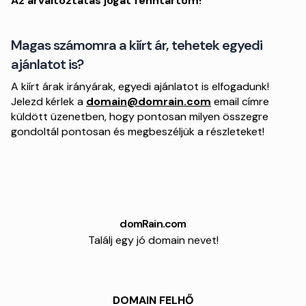
Az árváltoztatás jogát fenntartom!
Magas számomra a kiírt ár, tehetek egyedi
ajánlatot is?
A kiírt árak irányárak, egyedi ajánlatot is elfogadunk!
Jelezd kérlek a
domain@domrain.com
email címre
küldött üzenetben, hogy pontosan milyen összegre
gondoltál pontosan és megbeszéljük a részleteket!
domRain.com
Találj egy jó domain nevet!
DOMAIN FELHŐ