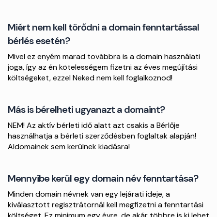
Miért nem kell törődni a domain fenntartással
bérlés esetén?
Mivel ez enyém marad továbbra is a domain használati
joga, így az én kötelességem fizetni az éves megújítási
költségeket, ezzel Neked nem kell foglalkoznod!
Más is bérelheti ugyanazt a domaint?
NEM! Az aktív bérleti idő alatt azt csakis a Bérlője
használhatja a bérleti szerződésben foglaltak alapján!
Aldomainek sem kerülnek kiadásra!
Mennyibe kerül egy domain név fenntartása?
Minden domain névnek van egy lejárati ideje, a
kiválasztott regisztrátornál kell megfizetni a fenntartási
költséget. Ez minimum egy évre, de akár többre is ki lehet