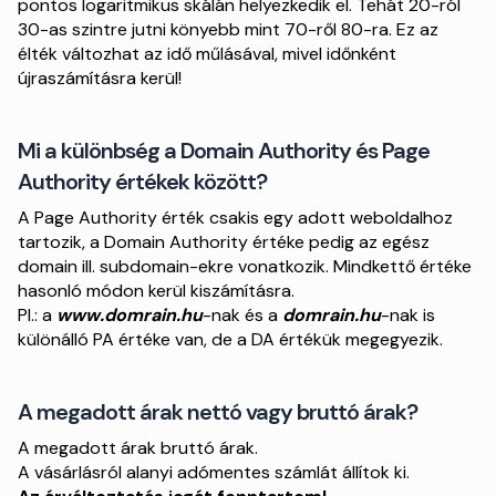
pontos logaritmikus skálán helyezkedik el. Tehát 20-ról
30-as szintre jutni könyebb mint 70-ről 80-ra. Ez az
élték változhat az idő műlásával, mivel időnként
újraszámításra kerül!
Mi a különbség a Domain Authority és Page
Authority értékek között?
A Page Authority érték csakis egy adott weboldalhoz
tartozik, a Domain Authority értéke pedig az egész
domain ill. subdomain-ekre vonatkozik. Mindkettő értéke
hasonló módon kerül kiszámításra.
Pl.: a
www.domrain.hu
-nak és a
domrain.hu
-nak is
különálló PA értéke van, de a DA értékük megegyezik.
A megadott árak nettó vagy bruttó árak?
A megadott árak bruttó árak.
A vásárlásról alanyi adómentes számlát állítok ki.