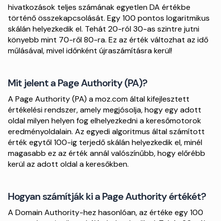
hivatkozások teljes számának egyetlen DA értékbe
történő összekapcsolását. Egy 100 pontos logaritmikus
skálán helyezkedik el. Tehát 20-ról 30-as szintre jutni
könyebb mint 70-ről 80-ra. Ez az érték változhat az idő
műlásával, mivel időnként újraszámításra kerül!
Mit jelent a Page Authority (PA)?
A Page Authority (PA) a moz.com által kifejlesztett
értékelési rendszer, amely megjósolja, hogy egy adott
oldal milyen helyen fog elhelyezkedni a keresőmotorok
eredményoldalain. Az egyedi algoritmus által számított
érték egytől 100-ig terjedő skálán helyezkedik el, minél
magasabb ez az érték annál valószínűbb, hogy előrébb
kerül az adott oldal a keresőkben.
Hogyan számítják ki a Page Authority értékét?
A Domain Authority-hez hasonlóan, az értéke egy 100