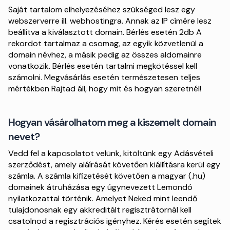
Saját tartalom elhelyezéséhez szükséged lesz egy
webszerverre ill. webhostingra. Annak az IP címére lesz
beállítva a kiválasztott domain. Bérlés esetén 2db A
rekordot tartalmaz a csomag, az egyik közvetlenül a
domain névhez, a másik pedig az összes aldomainre
vonatkozik. Bérlés esetén tartalmi megkötéssel kell
számolni. Megvásárlás esetén természetesen teljes
mértékben Rajtad áll, hogy mit és hogyan szeretnél!
Hogyan vásárolhatom meg a kiszemelt domain
nevet?
Vedd fel a kapcsolatot velünk, kitöltünk egy Adásvételi
szerződést, amely aláírását követően kiállításra kerül egy
számla. A számla kifizetését követően a magyar (.hu)
domainek átruházása egy úgynevezett Lemondó
nyilatkozattal történik. Amelyet Neked mint leendő
tulajdonosnak egy akkreditált regisztrátornál kell
csatolnod a regisztrációs igényhez. Kérés esetén segítek